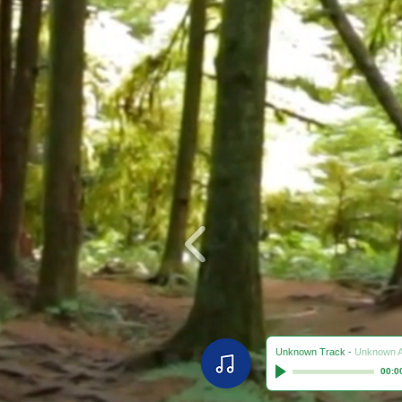
Unknown Track
-
Unknown Ar
00:0