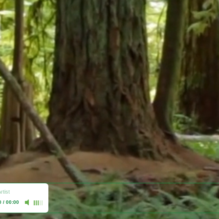
tist
0
/
00:00