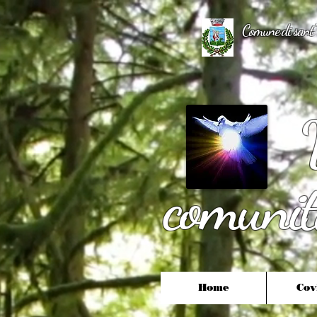
Comune di sant
Vill
comunita
Home
Cov