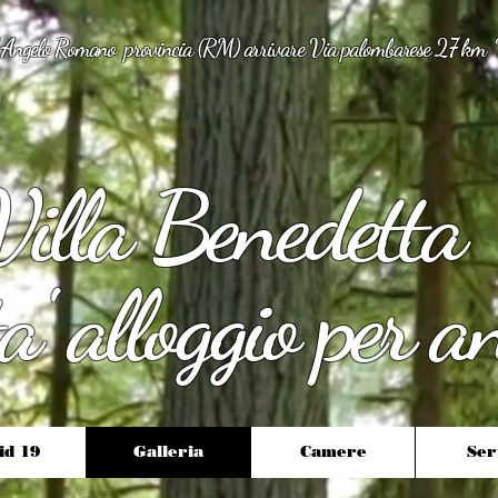
' Angelo Romano provincia (RM) arrivare Via palombarese 27 km 
a Benedetta
' alloggio per a
id 19
Galleria
Camere
Ser