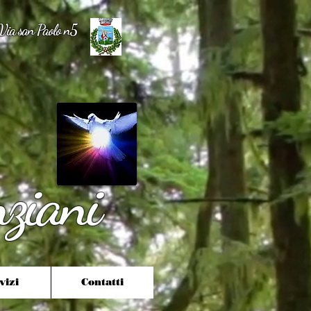
Via san Paolo n5
nziani
vizi
Contatti